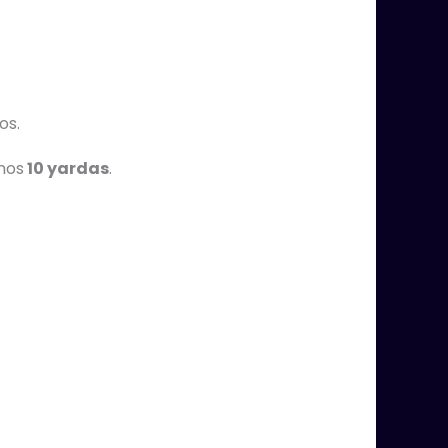
os.
nos
10 yardas
.