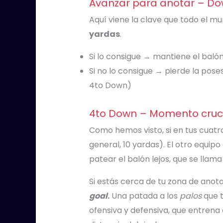
Avanzar para anotar – D
Aquí viene la clave que todo el m
yardas
.
Si lo consigue → mantiene el balón
Si no lo consigue → pierde la pose
4to Down)
4to Down – Momento cruci
Como hemos visto, si en tus cuatr
general, 10 yardas). El otro equip
patear el balón lejos, que se llam
Si estás cerca de tu zona de anota
goal
.
Una patada a los
palos
que t
ofensiva y defensiva, que entren