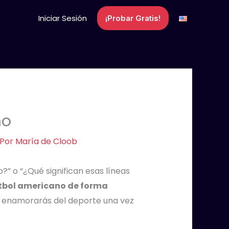
Iniciar Sesión
¡Probar Gratis!
no
 Por
María de Cloob
?” o “¿Qué significan esas líneas
útbol americano de forma
te enamorarás del deporte una vez