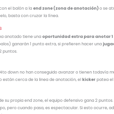
con el balón a la
end zone (zona de anotación)
o se at
elo, basta con cruzar la línea.
s
ha anotado tiene una
oportunidad extra para anotar 1 
palos) ganarán 1 punto extra, si prefieren hacer una
juga
2 puntos.
4to down no han conseguido avanzar o tienen todavía mu
 están cerca de la linea de anotación, el
kicker
patea el 
o de su propia end zone, el equipo defensivo gana 2 puntos
po, pero cuando pasa, es espectacular. Si esto ocurre, 