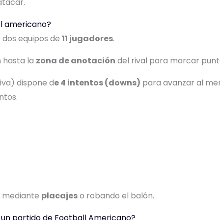
atacar.
ol americano?
e dos equipos de
11 jugadores
.
n hasta la
zona de anotación
del rival para marcar punt
siva) dispone d
e 4 intentos (downs)
para avanzar al me
ntos.
al mediante
placajes
o robando el balón.
un partido de Football Americano?