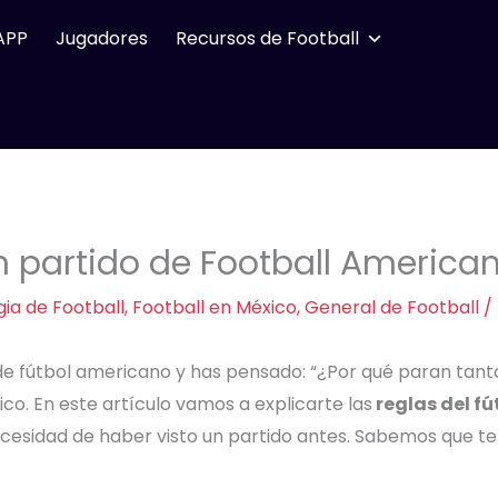
APP
Jugadores
Recursos de Football
 partido de Football America
gia de Football
,
Football en México
,
General de Football
/
 de fútbol americano y has pensado: “¿Por qué paran tanto
nico. En este artículo vamos a explicarte las
reglas del f
ecesidad de haber visto un partido antes. Sabemos que 