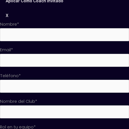
X
Nombre*
Email*
Teléfono*
Nombre del Club*
Rol en tu equipo*