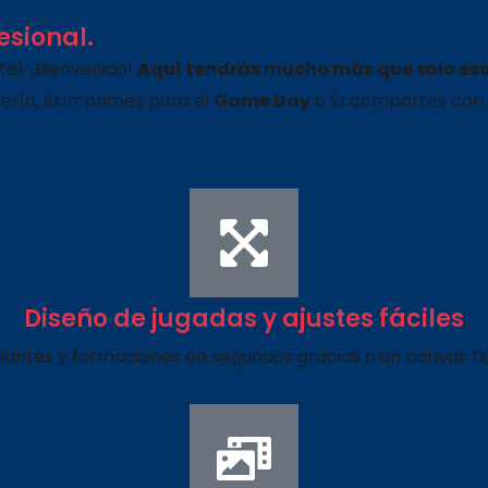
esional.
tal. ¡Bienvenido!
Aquí tendrás mucho más que solo es
rería, la imprimes para el
Game Day
o la compartes con
Diseño de jugadas y ajustes fáciles
iantes y formaciones en segundos gracias a un canvas flu