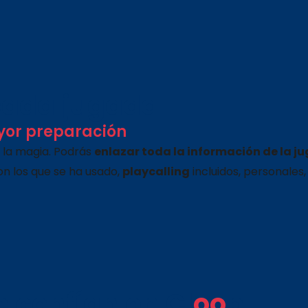
 cada jugada
yor preparación
 la magia. Podrás
enlazar toda la información de la j
con los que se ha usado,
playcalling
incluidos, personales,
 confían en Cl
oo
b