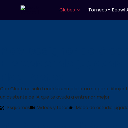
Ir
Clubes
Torneos - Boowl 
al
contenido
Play Designer de Cloob
El creador de jugadas
Flag Football
Con Cloob no solo tendrás una plataforma para dibujar tus 
un asistente de IA que te ayuda a entrenar mejor.
Esquemas
Videos y fotos
Modo de estudio jugad
¿Qué conseguirás con 