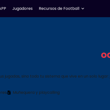
APP
Jugadores
Recursos de Football
 Football
 más completo para F
o
jugadas, sino todo tu sistema que vive en un solo lugar: j
ores
Muñequera y playcalling
este Playbook Digital?