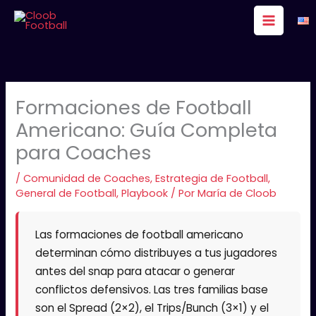
Ir
al
contenido
Formaciones de Football
Americano: Guía Completa
para Coaches
/
Comunidad de Coaches
,
Estrategia de Football
,
General de Football
,
Playbook
/ Por
María de Cloob
Las formaciones de football americano
determinan cómo distribuyes a tus jugadores
antes del snap para atacar o generar
conflictos defensivos. Las tres familias base
son el Spread (2×2), el Trips/Bunch (3×1) y el