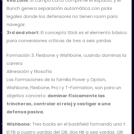
Red Zone:
El campo corto comprime el espacio, y el
Bunch genera separación automática con picks
legales donde los defensores no tienen room para
navegar.
3rd and short:
El concepto Stick es el elemento básico
para conversiones críticas de tres a seis yardas.
Formación 3: Flexbone y Wishbone, cuando dominas la
carrera
Alineación y filosofía
Las formaciones de la familia Power y Option,
Wishbone, Flexbone, Pro I y T-Formation, son para un
objetivo concreto:
dominar físicamente las
trincheras, controlar el reloj y castigar a una
defensa pasiva.
Wishbone:
Tres backs en el backfield formando una Y.
El FB a cuatro yardas del QB, dos HB a seis yardas. QB