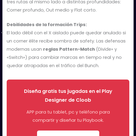
tres rutas al mismo lado a distintas profundidades:
Corner profundo, Out medio y Flat corto.
Debilidades de la formación Trips:
El lado débil con el X aislado puede quedar anulado si
un corner élite recibe sombra de safety. Las defensas
modernas usan
reglas Pattern-Match
(Divide» y
«Switch») para cambiar marcas en tiempo real y no
quedar atrapadas en el tráfico del Bunch.
Diseña gratis tus jugadas en el Play
Designer de Cloob
APP para tu tablet, pc y teléfono para
compartir y diseñar tu Playbook.