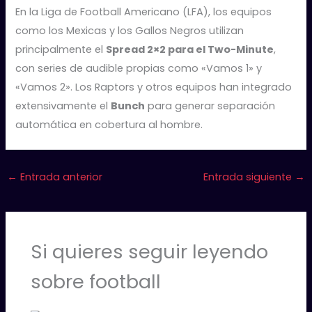
En la Liga de Football Americano (LFA), los equipos
como los Mexicas y los Gallos Negros utilizan
principalmente el
Spread 2×2 para el Two-Minute
,
con series de audible propias como «Vamos 1» y
«Vamos 2». Los Raptors y otros equipos han integrado
extensivamente el
Bunch
para generar separación
automática en cobertura al hombre.
←
Entrada anterior
Entrada siguiente
→
Si quieres seguir leyendo
sobre football