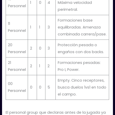
1
0
4
Máxima velocidad
Personnel
perimetral.
Formaciones base
11
1
1
3
equilibradas. Amenaza
Personnel
combinada carrera/pase.
20
Protección pesada o
2
0
3
Personnel
engaños con dos backs.
21
Formaciones pesadas:
2
1
2
Personnel
Pro I, Power.
Empty. Cinco receptores,
00
0
0
5
busca duelos 1vs1 en todo
Personnel
el campo.
El personal group que declaras antes de la jugada ya