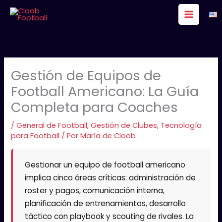
Ir
al
contenido
Gestión de Equipos de
Football Americano: La Guía
Completa para Coaches
/
General de Football
,
Gestión de Clubes
,
Tecnología
para Football
/ Por
María de Cloob
Gestionar un equipo de football americano
implica cinco áreas críticas: administración de
roster y pagos, comunicación interna,
planificación de entrenamientos, desarrollo
táctico con playbook y scouting de rivales. La