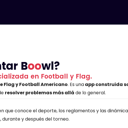
tar B
oo
wl?
alizada en Football y Flag.
de Flag y Football Americano
. Es una
app construida s
 de
resolver problemas más allá
de lo general.
en que conoce el deporte, los reglamentos y las dinámica
s, durante y después del torneo.