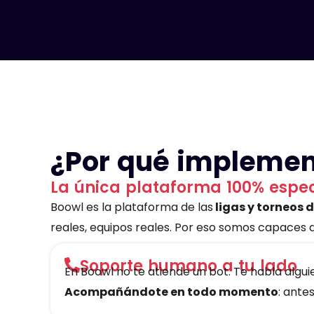
¿Por qué implemen
La única plataforma 100% especi
Boowl es la plataforma de las
ligas y torneos 
reales, equipos reales. Por eso somos capaces
Soporte humano a tu lado
En Boowl no te atiende un bot. Te habla algui
Acompañándote en todo momento
: ante