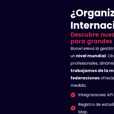
¿Organiz
Internac
Descubre nues
para grandes 
Boowl eleva la gestión
un
nivel mundial
. O
profesionales, dinám
trabajamos de la ma
federaciones
ofreci
medida.
Integraciones AP
Registro de estad
Map.