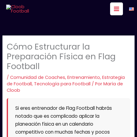
Ir
al
contenido
Cómo Estructurar la
Preparación Física en Flag
Football
/
Comunidad de Coaches
,
Entrenamiento
,
Estrategia
de Football
,
Tecnología para Football
/ Por
María de
Cloob
Si eres entrenador de Flag Football habrás
notado que es complicado aplicar la
planeación física en un calendario
competitivo con muchas fechas y pocos