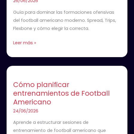
26/06/2026
para
Guía para dominar las formaciones ofensivas
Coaches
del football americano moderno. Spread, Trips,
Flexbone y cómo elegir la correcta.
Leer más »
Cómo
planificar
Cómo planificar
entrenamientos
entrenamientos de Football
de
Americano
Football
Americano
24/06/2026
Aprende a estructurar sesiones de
entrenamiento de football americano que