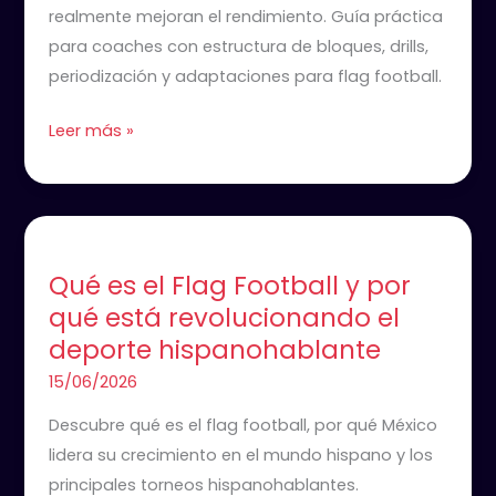
realmente mejoran el rendimiento. Guía práctica
para coaches con estructura de bloques, drills,
periodización y adaptaciones para flag football.
Leer más »
Qué
es
Qué es el Flag Football y por
el
qué está revolucionando el
Flag
deporte hispanohablante
Football
y
15/06/2026
por
Descubre qué es el flag football, por qué México
qué
lidera su crecimiento en el mundo hispano y los
está
principales torneos hispanohablantes.