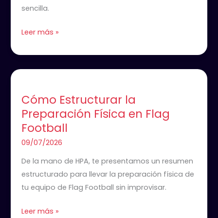
y
sencilla.
flag
Leer más »
Cómo
Estructurar
Cómo Estructurar la
la
Preparación Física en Flag
Preparación
Football
Física
en
09/07/2026
Flag
De la mano de HPA, te presentamos un resumen
Football
estructurado para llevar la preparación física de
tu equipo de Flag Football sin improvisar.
Leer más »