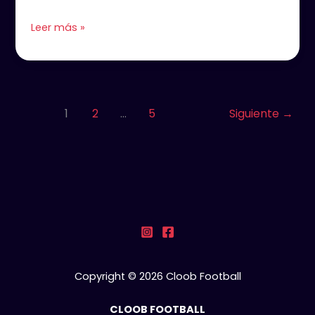
revolucionando
el
Leer más »
deporte
hispanohablante
1
2
…
5
Siguiente
→
Copyright © 2026 Cloob Football
CLOOB FOOTBALL