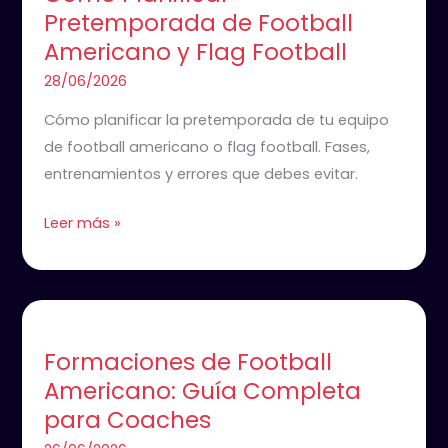
Pretemporada de Football
de
Americano y Flag Football
Football
Americano
28/06/2026
y
Cómo planificar la pretemporada de tu equipo
Flag
de football americano o flag football. Fases,
Football
entrenamientos y errores que debes evitar.
Leer más »
Formaciones
de
Formaciones de Football
Football
Americano: Guía Completa
Americano:
para Coaches
Guía
Completa