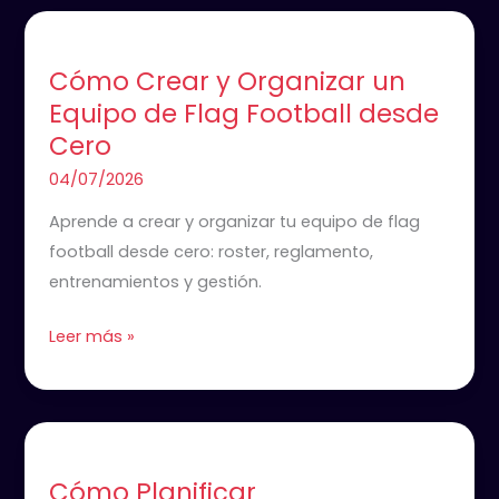
Cómo
Crear
Cómo Crear y Organizar un
y
Equipo de Flag Football desde
Organizar
Cero
un
Equipo
04/07/2026
de
Aprende a crear y organizar tu equipo de flag
Flag
football desde cero: roster, reglamento,
Football
entrenamientos y gestión.
desde
Cero
Leer más »
Cómo
Planificar
Cómo Planificar
Pretemporada