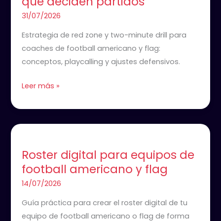
que deciden partidos
Drill:
Cómo
31/07/2026
ganar
Estrategia de red zone y two-minute drill para
las
coaches de football americano y flag:
situaciones
conceptos, playcalling y ajustes defensivos.
que
deciden
Leer más »
partidos
Roster
digital
Roster digital para equipos de
para
football americano y flag
equipos
de
14/07/2026
football
Guía práctica para crear el roster digital de tu
americano
equipo de football americano o flag de forma