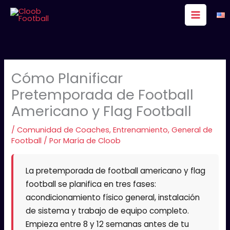
Ir
al
contenido
Cómo Planificar
Pretemporada de Football
Americano y Flag Football
/
Comunidad de Coaches
,
Entrenamiento
,
General de
Football
/ Por
María de Cloob
La pretemporada de football americano y flag
football se planifica en tres fases:
acondicionamiento físico general, instalación
de sistema y trabajo de equipo completo.
Empieza entre 8 y 12 semanas antes de tu