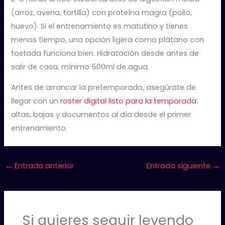
(arroz, avena, tortilla) con proteína magra (pollo,
huevo). Si el entrenamiento es matutino y tienes
menos tiempo, una opción ligera como plátano con
tostada funciona bien. Hidratación desde antes de
salir de casa, mínimo 500ml de agua.
Antes de arrancar la pretemporada, asegúrate de
llegar con un
roster digital listo para la temporada
:
altas, bajas y documentos al día desde el primer
entrenamiento.
←
Entrada anterior
Entrada siguiente
→
Si quieres seguir leyendo