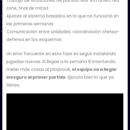
Trabajo de situaciones de partido real: 4th down, red
zone, final de mitad
Ajustes al sistema basados en lo que no funcionó en
las primeras semanas
Comunicación entre unidades: coordinación ofensa-
defensa en los esquemas
Un error frecuente en esta fase es seguir instalando
jugadas nuevas. Si llegas a la semana 8 intentando
meter más cosas al playbook,
el equipo va a llegar
inseguro al primer partido
. Ejecuta bien lo que ya
tienes.