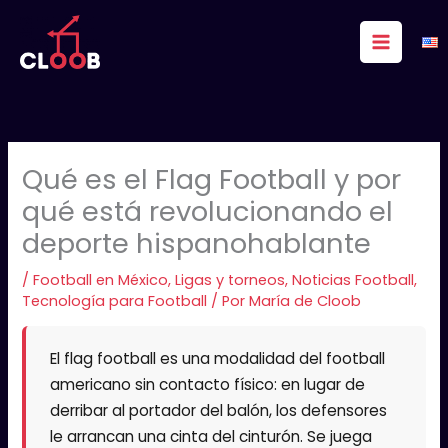
Ir
al
contenido
Qué es el Flag Football y por
qué está revolucionando el
deporte hispanohablante
/
Football en México
,
Ligas y torneos
,
Noticias Football
,
Tecnología para Football
/ Por
María de Cloob
El flag football es una modalidad del football
americano sin contacto físico: en lugar de
derribar al portador del balón, los defensores
le arrancan una cinta del cinturón. Se juega