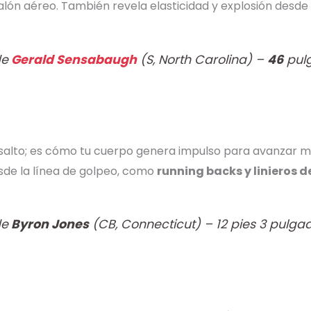
alón aéreo. También revela elasticidad y explosión desde 
de
Gerald Sensabaugh
(S, North Carolina) –
46
pul
 salto; es cómo tu cuerpo genera impulso para avanzar me
sde la línea de golpeo, como
running backs y linieros d
de
Byron Jones
(CB, Connecticut) – 12 pies 3 pulga