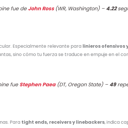
bine fue de
John Ross
(WR, Washington) –
4.22
seg
scular. Especialmente relevante para
linieros ofensivos 
ntas, sino cómo tu fuerza se traduce en empuje en el con
bine fue
Stephen Paea
(DT, Oregon State) –
49
repe
rnas. Para
tight ends, receivers y linebackers
, indica c