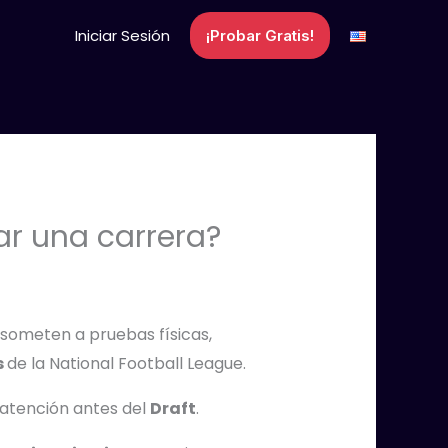
Iniciar Sesión
¡Probar Gratis!
r una carrera?
 someten a pruebas físicas,
s
de la National Football League.
 atención antes del
Draft
.