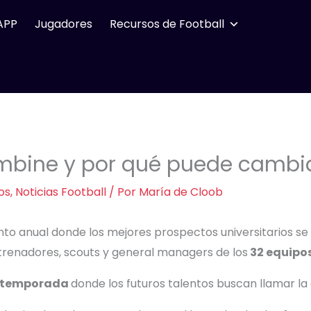
APP
Jugadores
Recursos de Football
ombine y por qué puede cambia
os
,
Noticias Football
/ Por
María de Cloob
nto anual donde los mejores prospectos universitarios se
trenadores, scouts y general managers de los
32 equipo
-temporada
donde los futuros talentos buscan llamar la