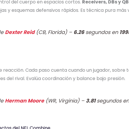
ntrol del cuerpo en espacios cortos.
Receivers, DBs y QB
as y esquemas defensivos rápidos. Es técnica pura más v
de
Dexter Reid
(CB, Florida) –
6.26
segundos en
199
de reacción. Cada paso cuenta cuando un jugador, sobre 
 del rival. Evalúa coordinación y balance bajo presión.
de
Herman Moore
(WR, Virginia) –
3.81
segundos e
ectos del NFL Combine