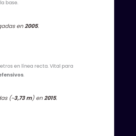
la base.
gadas en
2005
.
tros en línea recta. Vital para
efensivos
.
das (~
3,73 m
) en
2015
.