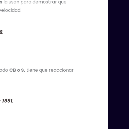
s
la usan para demostrar que
elocidad.
8
.
todo
CB o S,
tiene que reaccionar
n
1991
.