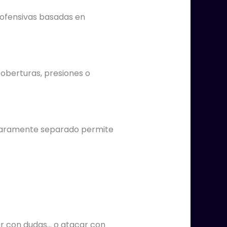
a ofensivas basadas en
oberturas, presiones o
claramente separado permite
nar con dudas… o atacar con