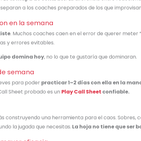
ue separan a los coaches preparados de los que improvisan
aron en la semana
iste
. Muchos coaches caen en el error de querer meter “
as y errores evitables.
quipo domina hoy
, no lo que te gustaría que dominaran.
d de semana
jueves para poder
practicar 1–2 días con ella en la man
 Call Sheet probado es un
Play Call Sheet
confiable.
ás construyendo una herramienta para el caos. Sobres, co
undo la jugada que necesitas.
La hoja no tiene que ser b