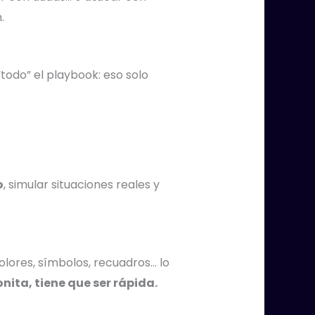
.
todo” el playbook: eso solo
o
, simular situaciones reales y
lores, símbolos, recuadros… lo
onita, tiene que ser rápida.