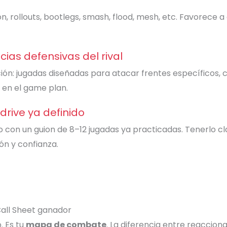
on, rollouts, bootlegs, smash, flood, mesh, etc. Favorece 
cias defensivas del rival
n: jugadas diseñadas para atacar frentes específicos, c
 en el game plan.
drive ya definido
 con un guion de 8–12 jugadas ya practicadas. Tenerlo 
ión y confianza.
Call Sheet ganador
. Es tu
mapa de combate
. La diferencia entre reaccio