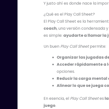
Y justo ahí es donde nace la impor
¿Qué es el Play Call Sheet?
El Play Call Sheet es la herramien
coach
, una versión condensada y
es simple:
ayudarte a llamar la 
Un buen
Play Call Sheet
permite:
Organizar las jugadas de
Acceder rápidamente a l
opciones.
Reducir la carga mental 
Alinear lo que se juega c
En esencia, el
Play Call Sheet
es
la
juego
.