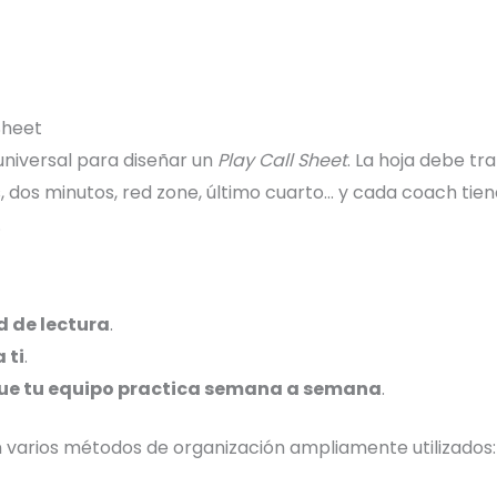
Sheet
 universal para diseñar un
Play Call Sheet
. La hoja debe tr
 dos minutos, red zone, último cuarto… y cada coach tien
.
d de lectura
.
 ti
.
que tu equipo practica semana a semana
.
n varios métodos de organización ampliamente utilizados: