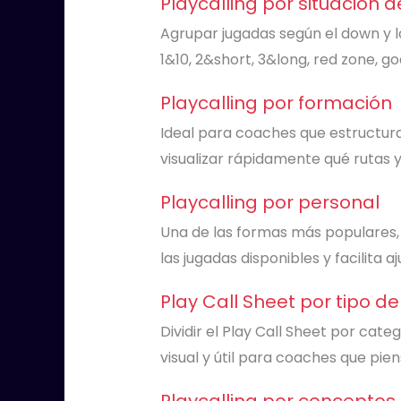
Playcalling por situación
Agrupar jugadas según el down y la
1&10, 2&short, 3&long, red zone, goa
Playcalling por formación
Ideal para coaches que estructuran
visualizar rápidamente qué rutas 
Playcalling por personal
Una de las formas más populares, 
las jugadas disponibles y facilita a
Play Call Sheet por tipo d
Dividir el Play Call Sheet por cate
visual y útil para coaches que pien
Playcalling por conceptos