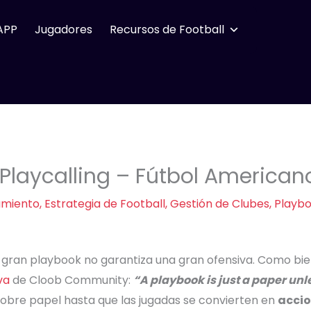
APP
Jugadores
Recursos de Football
laycalling – Fútbol American
amiento
,
Estrategia de Football
,
Gestión de Clubes
,
Playb
n gran playbook no garantiza una gran ofensiva. Como bie
va
de Cloob Community:
“A playbook is just a paper un
obre papel hasta que las jugadas se convierten en
accio