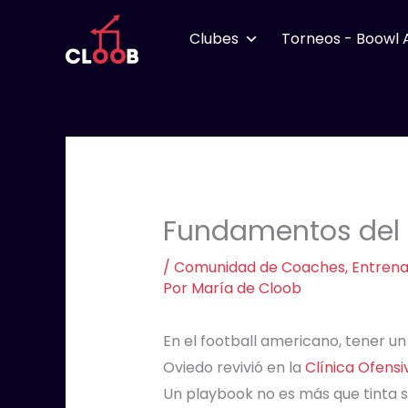
Ir
al
Clubes
Torneos - Boowl 
contenido
Fundamentos del P
/
Comunidad de Coaches
,
Entren
Por
María de Cloob
En el football americano, tener u
Oviedo revivió en la
Clínica Ofensi
Un playbook no es más que tinta s