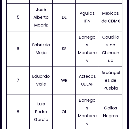
José
Águilas
Mexicas
5
Alberto
DL
IPN
de CDMX
Madriz
Borrego
Caudillo
Fabrizzio
s
s de
6
SS
Mejía
Monterre
Chihuah
y
ua
Arcángel
Eduardo
Aztecas
7
WR
es de
Valle
UDLAP
Puebla
Borrego
Luis
s
Gallos
8
Pedro
OL
Monterre
Negros
García
y