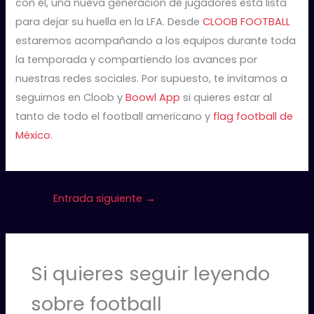
con él, una nueva generación de jugadores está lista
para dejar su huella en la LFA. Desde
CLOOB FOOTBALL
estaremos acompañando a los equipos durante toda
la temporada y compartiendo los avances por
nuestras redes sociales. Por supuesto, te invitamos a
seguirnos en Cloob y
Boowl App
si quieres estar al
tanto de todo el football americano y
flag football de
México
.
Entrada siguiente
→
Si quieres seguir leyendo
sobre football