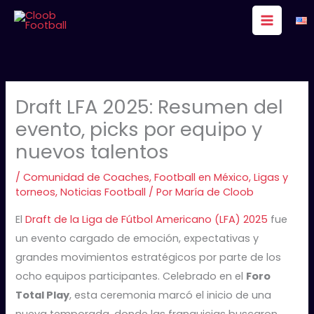
Ir
al
contenido
Draft LFA 2025: Resumen del
evento, picks por equipo y
nuevos talentos
/
Comunidad de Coaches
,
Football en México
,
Ligas y
torneos
,
Noticias Football
/ Por
María de Cloob
El
Draft de la Liga de Fútbol Americano (LFA) 2025
fue
un evento cargado de emoción, expectativas y
grandes movimientos estratégicos por parte de los
ocho equipos participantes. Celebrado en el
Foro
Total Play
, esta ceremonia marcó el inicio de una
nueva temporada, donde las franquicias buscaron