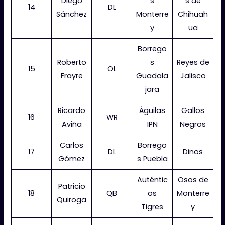
Diego
s
s de
14
DL
Sánchez
Monterre
Chihuah
y
ua
Borrego
Roberto
s
Reyes de
15
OL
Frayre
Guadala
Jalisco
jara
Ricardo
Águilas
Gallos
16
WR
Aviña
IPN
Negros
Carlos
Borrego
17
DL
Dinos
Gómez
s Puebla
Auténtic
Osos de
Patricio
18
QB
os
Monterre
Quiroga
Tigres
y