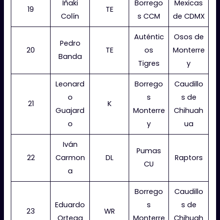
Iñaki
Borrego
Mexicas
19
TE
Colín
s CCM
de CDMX
Auténtic
Osos de
Pedro
20
TE
os
Monterre
Banda
Tigres
y
Leonard
Borrego
Caudillo
o
s
s de
21
K
Guajard
Monterre
Chihuah
o
y
ua
Iván
Pumas
22
Carmon
DL
Raptors
CU
a
Borrego
Caudillo
Eduardo
s
s de
23
WR
Ortega
Monterre
Chihuah