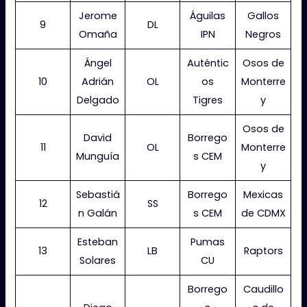
Jerome
Águilas
Gallos
9
DL
Omaña
IPN
Negros
Ángel
Auténtic
Osos de
10
Adrián
OL
os
Monterre
Delgado
Tigres
y
Osos de
David
Borrego
11
OL
Monterre
Munguía
s CEM
y
Sebastiá
Borrego
Mexicas
12
SS
n Galán
s CEM
de CDMX
Esteban
Pumas
13
LB
Raptors
Solares
CU
Borrego
Caudillo