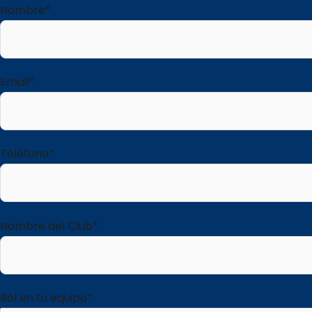
Nombre*
Email*
Teléfono*
Nombre del Club*
Rol en tu equipo*