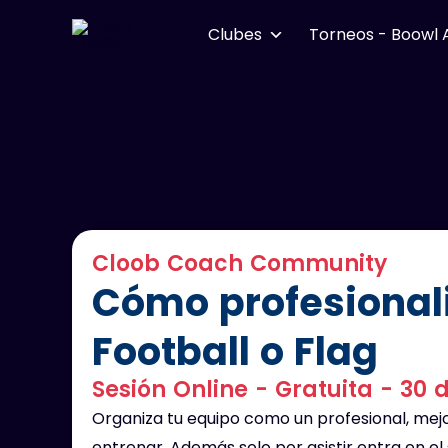
Ir
Clubes
Torneos - Boowl 
al
contenido
Cloob Coach Community
Cómo profesionali
Football o Flag
Sesión Online - Gratuita - 30
Organiza tu equipo como un profesional, mej
entrenar. Además solo por asistir entra en el