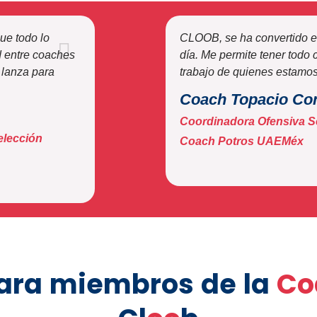
ue todo lo
CLOOB, se ha convertido en
d entre coaches
día. Me permite tener todo 
 lanza para
trabajo de quienes estamos 
Coach Topacio Co
Coordinadora Ofensiva S
elección
Coach Potros UAEMéx
para miembros de la
Co