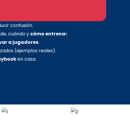
ucir confusión.
nde, cuándo y
cómo entrena
r.
var a jugadores
.
zados (ejemplos reales).
aybook
en casa.