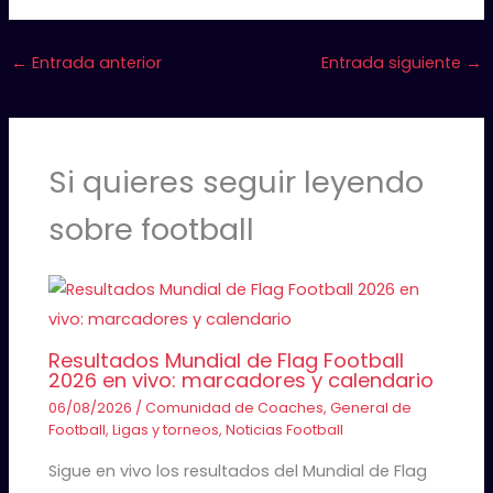
←
Entrada anterior
Entrada siguiente
→
Si quieres seguir leyendo
sobre football
Resultados Mundial de Flag Football
2026 en vivo: marcadores y calendario
06/08/2026
/
Comunidad de Coaches
,
General de
Football
,
Ligas y torneos
,
Noticias Football
Sigue en vivo los resultados del Mundial de Flag