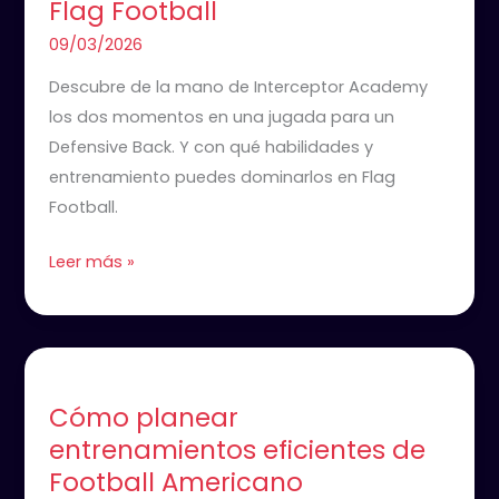
Flag Football
Backs
en
09/03/2026
Flag
Descubre de la mano de Interceptor Academy
Football
los dos momentos en una jugada para un
Defensive Back. Y con qué habilidades y
entrenamiento puedes dominarlos en Flag
Football.
Leer más »
Cómo
planear
Cómo planear
entrenamientos
entrenamientos eficientes de
eficientes
Football Americano
de