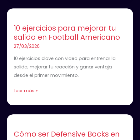
10
ejercicios
10 ejercicios para mejorar tu
para
salida en Football Americano
mejorar
tu
27/03/2026
salida
10 ejercicios clave con video para entrenar la
en
salida, mejorar tu reacción y ganar ventaja
Football
desde el primer movimiento.
Americano
Leer más »
Cómo
ser
Cómo ser Defensive Backs en
Defensive