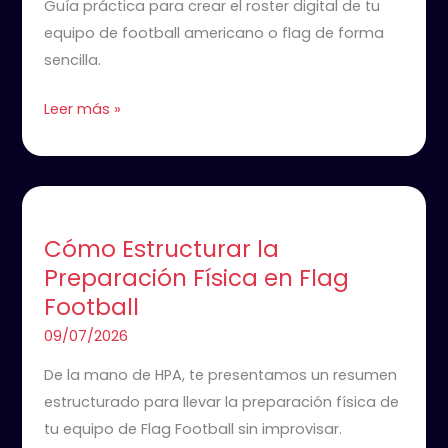
Guía práctica para crear el roster digital de tu
equipo de football americano o flag de forma
sencilla.
Leer más »
Cómo
Estructurar
Cómo Estructurar la
la
Preparación Física en Flag
Preparación
Football
Física
en
09/07/2026
Flag
De la mano de HPA, te presentamos un resumen
Football
estructurado para llevar la preparación física de
tu equipo de Flag Football sin improvisar.