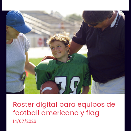
Roster
digital
para
equipos
de
football
americano
y
flag
Roster digital para equipos de
football americano y flag
14/07/2026