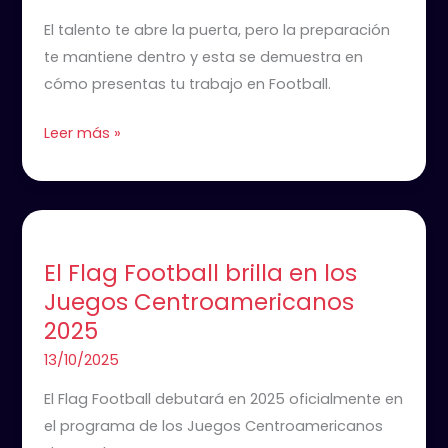
los
El talento te abre la puerta, pero la preparación
reclutadores
te mantiene dentro y esta se demuestra en
de
cómo presentas tu trabajo en Football.
fútbol
americano
Leer más »
El
Flag
El Flag Football brilla en los
Football
Juegos Centroamericanos
brilla
2025
en
los
13/10/2025
Juegos
El Flag Football debutará en 2025 oficialmente en
Centroamericanos
el programa de los Juegos Centroamericanos
2025