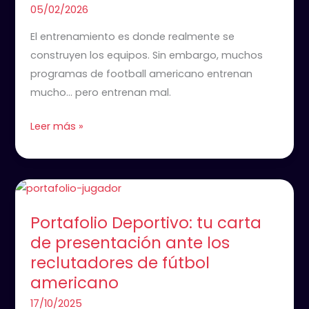
Football
05/02/2026
Americano
El entrenamiento es donde realmente se
construyen los equipos. Sin embargo, muchos
programas de football americano entrenan
mucho… pero entrenan mal.
Leer más »
Portafolio
Deportivo:
Portafolio Deportivo: tu carta
tu
de presentación ante los
carta
reclutadores de fútbol
de
americano
presentación
ante
17/10/2025