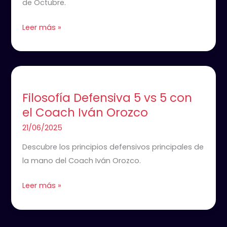
de Octubre.
Leer más »
Filosofía
Defensiva
Filosofía Defensiva 5 vs 5 con
5
el Coach Iván Orozco
vs
5
21/06/2025
con
Descubre los principios defensivos principales de
el
la mano del Coach Iván Orozco.
Coach
Iván
Leer más »
Orozco