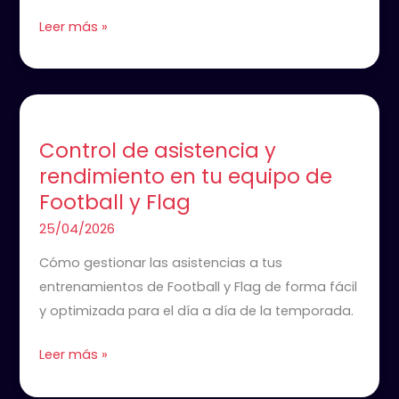
Leer más »
Control
de
Control de asistencia y
asistencia
rendimiento en tu equipo de
y
Football y Flag
rendimiento
en
25/04/2026
tu
Cómo gestionar las asistencias a tus
equipo
entrenamientos de Football y Flag de forma fácil
de
y optimizada para el día a día de la temporada.
Football
y
Leer más »
Flag