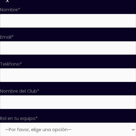
X
Nombre*
Email*
Teléfono*
Nombre del Club*
Rol en tu equipo*